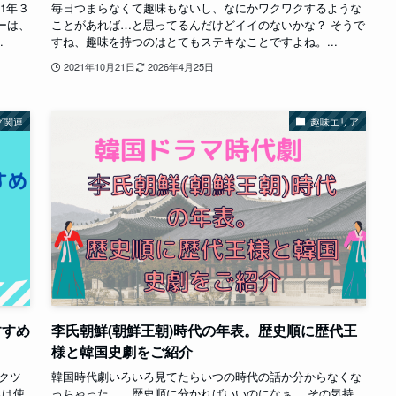
1年３
毎日つまらなくて趣味もないし、なにかワクワクするような
ーは、
ことがあれば…と思ってるんだけどイイのないかな？ そうで
.
すね、趣味を持つのはとてもステキなことですよね。...
2021年10月21日
2026年4月25日
グ関連
趣味エリア
すすめ
李氏朝鮮(朝鮮王朝)時代の年表。歴史順に歴代王
様と韓国史劇をご紹介
ックツ
韓国時代劇いろいろ見てたらいつの時代の話か分からなくな
kは使
っちゃった…。歴史順に分かればいいのになぁ。 その気持