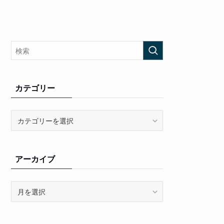
カテゴリー
カ
テ
ゴ
リ
アーカイブ
ー
ア
ー
カ
イ