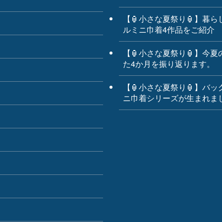
最近の投稿
【🌊７月イラスト集】夏を駆
ーイラストの世界で、３ニ