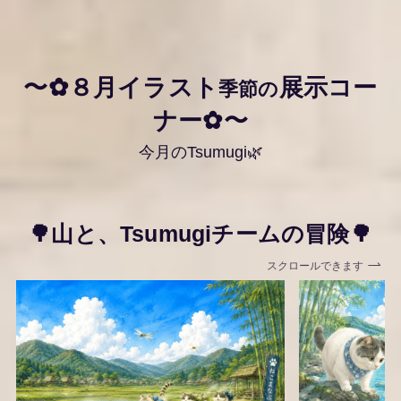
〜✿８月イラスト
展示コー
季節の
ナー✿〜
今月のTsumugi🌿
🌳山と、Tsumugiチームの冒険🌳
スクロールできます