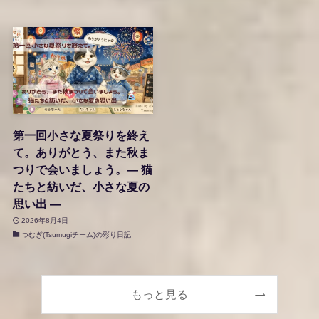
第一回小さな夏祭りを終え
て。ありがとう、また秋ま
つりで会いましょう。― 猫
たちと紡いだ、小さな夏の
思い出 ―
2026年8月4日
つむぎ(Tsumugiチーム)の彩り日記
もっと見る