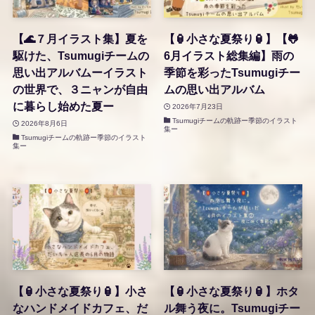
【🌊７月イラスト集】夏を
【🏮小さな夏祭り🏮】【🐸
駆けた、Tsumugiチームの
6月イラスト総集編】雨の
思い出アルバムーイラスト
季節を彩ったTsumugiチー
の世界で、３ニャンが自由
ムの思い出アルバム
に暮らし始めた夏ー
2026年7月23日
Tsumugiチームの軌跡ー季節のイラスト
2026年8月6日
集ー
Tsumugiチームの軌跡ー季節のイラスト
集ー
【🏮小さな夏祭り🏮】小さ
【🏮小さな夏祭り🏮】ホタ
なハンドメイドカフェ、だ
ル舞う夜に。Tsumugiチー