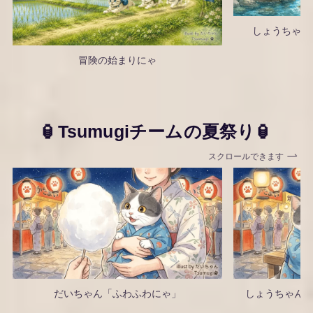
しょうちゃん
冒険の始まりにゃ
🏮Tsumugiチームの夏祭り🏮
スクロールできます
だいちゃん「ふわふわにゃ」
しょうちゃん