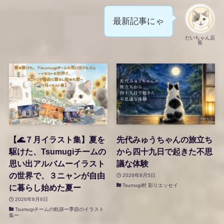
最新記事にゃ
だいちゃん店
長
【🌊７月イラスト集】夏を
先代みゅうちゃんの旅立ち
駆けた、Tsumugiチームの
から四十九日で起きた不思
思い出アルバムーイラスト
議な体験
の世界で、３ニャンが自由
2026年8月5日
Tsumugi村 彩りエッセイ
に暮らし始めた夏ー
2026年8月6日
Tsumugiチームの軌跡ー季節のイラスト
集ー