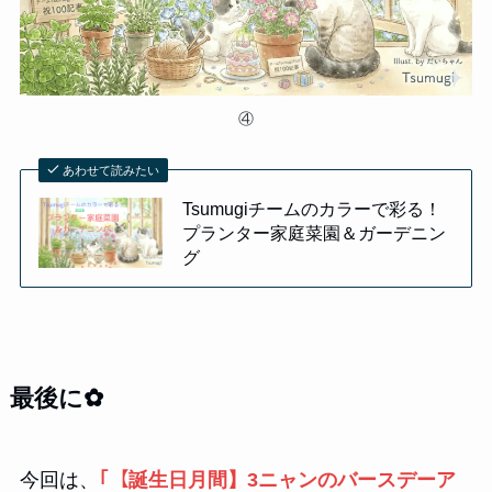
④
あわせて読みたい
Tsumugiチームのカラーで彩る！
プランター家庭菜園＆ガーデニン
グ
最後に✿
今回は、
｢【誕生日月間】3ニャンのバースデーア