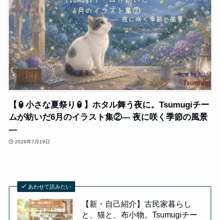
【🏮小さな夏祭り🏮】ホタル舞う夜に。Tsumugiチー
ムが紡いだ6月のイラスト集②― 夜に咲く季節の風景
―
2026年7月19日
あわせて読みたい
【新・自己紹介】古民家暮らし
と、猫と、布小物。Tsumugiチー