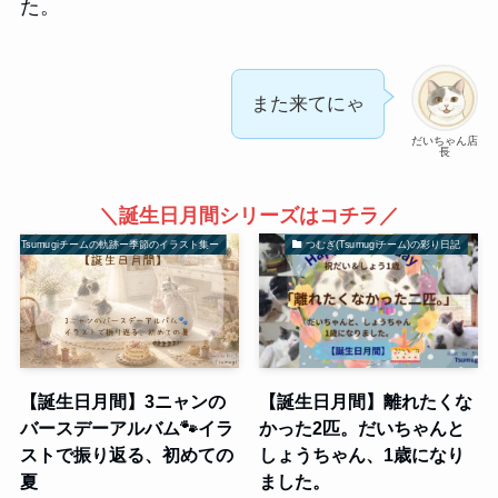
た。
また来てにゃ
だいちゃん店
長
＼誕生日月間シリーズはコチラ／
Tsumugiチームの軌跡ー季節のイラスト集ー
つむぎ(Tsumugiチーム)の彩り日記
【誕生日月間】3ニャンの
【誕生日月間】離れたくな
バースデーアルバム🐾イラ
かった2匹。だいちゃんと
ストで振り返る、初めての
しょうちゃん、1歳になり
夏
ました。