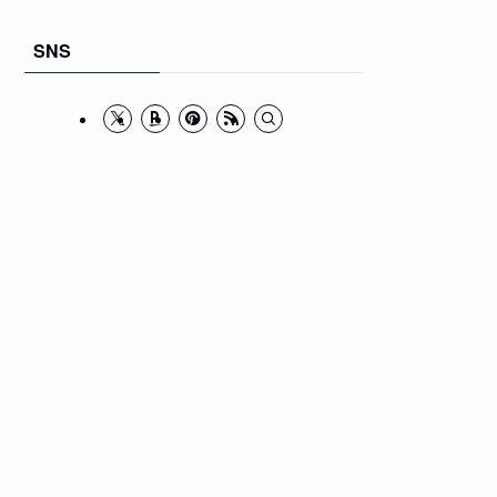
カ
イ
SNS
ブ