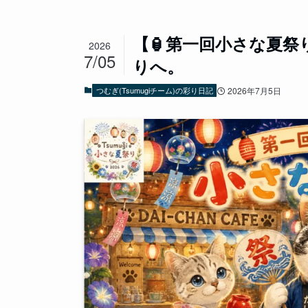
【🏮第一回小さな夏祭
2026
7/05
りへ。
つむぎ(Tsumugiチーム)の彩り日記
2026年7月5日