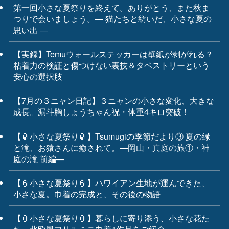
第一回小さな夏祭りを終えて。ありがとう、また秋ま
つりで会いましょう。― 猫たちと紡いだ、小さな夏の
思い出 ―
【実録】Temuウォールステッカーは壁紙が剥がれる？
粘着力の検証と傷つけない裏技＆タペストリーという
安心の選択肢
【7月の３ニャン日記】３ニャンの小さな変化、大きな
成長。漏斗胸しょうちゃん祝・体重4キロ突破！
【🏮小さな夏祭り🏮】Tsumugiの季節だより③ 夏の緑
と滝、お猿さんに癒されて。―岡山・真庭の旅①・神
庭の滝 前編―
【🏮小さな夏祭り🏮】ハワイアン生地が運んできた、
小さな夏。巾着の完成と、その後の物語
【🏮小さな夏祭り🏮】暮らしに寄り添う、小さな花た