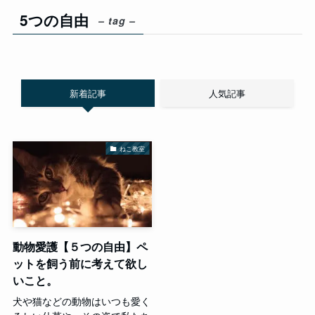
5つの自由
– tag –
新着記事
人気記事
ねこ教室
動物愛護【５つの自由】ペ
ットを飼う前に考えて欲し
いこと。
犬や猫などの動物はいつも愛く