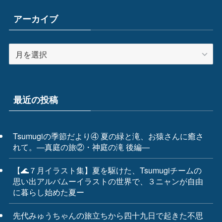
アーカイブ
ア
ー
カ
イ
ブ
最近の投稿
Tsumugiの季節だより④ 夏の緑と滝、お猿さんに癒さ
れて。―真庭の旅②・神庭の滝 後編―
【🌊７月イラスト集】夏を駆けた、Tsumugiチームの
思い出アルバムーイラストの世界で、３ニャンが自由
に暮らし始めた夏ー
先代みゅうちゃんの旅立ちから四十九日で起きた不思