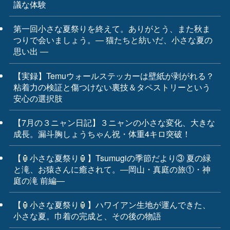
議な体験
第一回小さな夏祭りを終えて。ありがとう、また秋ま
つりで会いましょう。― 猫たちと紡いだ、小さな夏の
思い出 ―
【実録】Temuウォールステッカーは壁紙が剥がれる？
粘着力の検証と傷つけない裏技＆タペストリーという
安心の選択肢
【7月の３ニャン日記】３ニャンの小さな変化、大きな
成長。漏斗胸しょうちゃん祝・体重4キロ突破！
【🏮小さな夏祭り🏮】Tsumugiの季節だより③ 夏の緑
と滝、お猿さんに癒されて。―岡山・真庭の旅①・神
庭の滝 前編―
【🏮小さな夏祭り🏮】ハワイアン生地が運んできた、
小さな夏。巾着の完成と、その後の物語