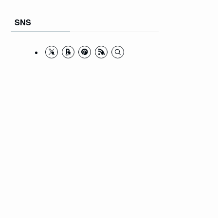
カ
イ
SNS
ブ