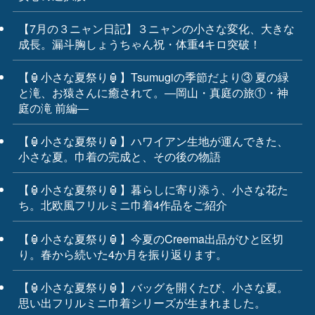
【7月の３ニャン日記】３ニャンの小さな変化、大きな
成長。漏斗胸しょうちゃん祝・体重4キロ突破！
【🏮小さな夏祭り🏮】Tsumugiの季節だより③ 夏の緑
と滝、お猿さんに癒されて。―岡山・真庭の旅①・神
庭の滝 前編―
【🏮小さな夏祭り🏮】ハワイアン生地が運んできた、
小さな夏。巾着の完成と、その後の物語
【🏮小さな夏祭り🏮】暮らしに寄り添う、小さな花た
ち。北欧風フリルミニ巾着4作品をご紹介
【🏮小さな夏祭り🏮】今夏のCreema出品がひと区切
り。春から続いた4か月を振り返ります。
【🏮小さな夏祭り🏮】バッグを開くたび、小さな夏。
思い出フリルミニ巾着シリーズが生まれました。