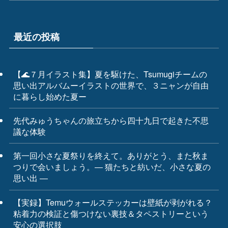
最近の投稿
【🌊７月イラスト集】夏を駆けた、Tsumugiチームの
思い出アルバムーイラストの世界で、３ニャンが自由
に暮らし始めた夏ー
先代みゅうちゃんの旅立ちから四十九日で起きた不思
議な体験
第一回小さな夏祭りを終えて。ありがとう、また秋ま
つりで会いましょう。― 猫たちと紡いだ、小さな夏の
思い出 ―
【実録】Temuウォールステッカーは壁紙が剥がれる？
粘着力の検証と傷つけない裏技＆タペストリーという
安心の選択肢